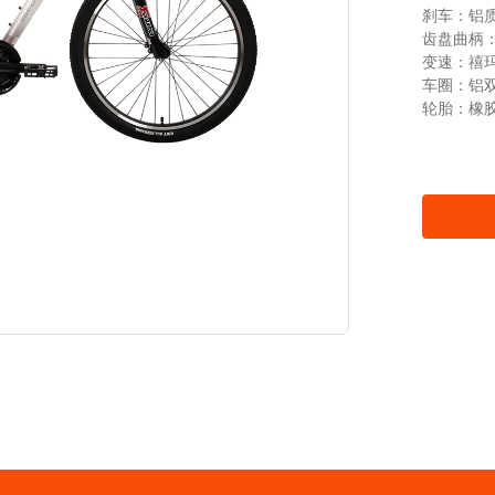
刹车：铝
齿盘曲柄
变速：禧玛
车圈：铝
轮胎：橡胶外