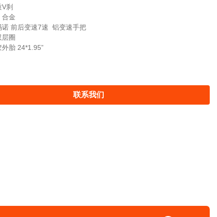
质V刹
：合金
诺 前后变速7速 铝变速手把
双层圈
胎 24*1.95”
联系我们