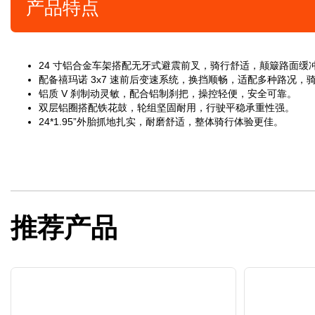
产品特点
24 寸铝合金车架搭配无牙式避震前叉，骑行舒适，颠簸路面缓
配备禧玛诺 3x7 速前后变速系统，换挡顺畅，适配多种路况，
铝质 V 刹制动灵敏，配合铝制刹把，操控轻便，安全可靠。
双层铝圈搭配铁花鼓，轮组坚固耐用，行驶平稳承重性强。
24*1.95”外胎抓地扎实，耐磨舒适，整体骑行体验更佳。
推荐产品