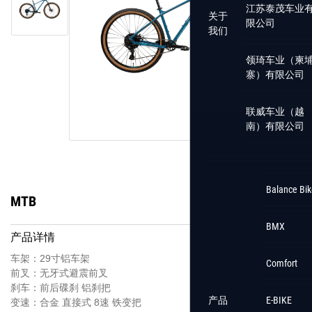
江苏泰茂车业
关于
限公司
我们
领琦车业（柬
寨）有限公司
联威车业（越
南）有限公司
Balance Bik
MTB
BMX
产品详情
车架：29寸铝车架
Comfort
前叉：无牙式避震前叉
刹车：前后碟刹 铝刹把
产品
E-BIKE
变速：合金 直接式 8速 铁变把