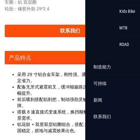
车圈：铝 双层圈
轮胎：橡胶外胎 29*2.4
Kids Bike
MTB
联系我们
ROAD
产品特点
制造能力
采用 29 寸铝合金车架，刚性强、通过性优异，长途骑行更稳
定省力。
可持续
配备无牙式避震前叉，缓冲颠簸路况，骑行舒适性与操控性大
幅提升。
前后碟刹搭配铝刹把，制动强劲灵敏，复杂路况安全更有保
新闻
障。
搭载 8 速直接式变速系统，换挡顺畅，轻松适配多种骑行场
联系我们
景需求。
铝花鼓 + 双星双层铝圈组合，搭配 29*2.4 加宽轮胎，轮组坚
固稳定，抓地与减震效果出色。