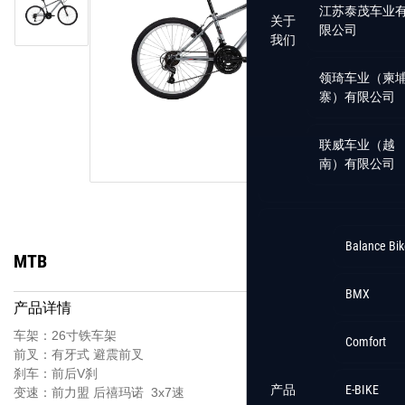
江苏泰茂车业
关于
限公司
我们
领琦车业（柬
寨）有限公司
联威车业（越
南）有限公司
Balance Bik
MTB
BMX
产品详情
车架：26寸铁车架
Comfort
前叉：有牙式 避震前叉
刹车：前后V刹
产品
E-BIKE
变速：前力盟 后禧玛诺 3x7速