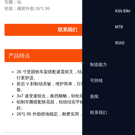
车圈：铝
轮胎：橡胶外胎 26*1.95
Kids Bike
MTB
联系我们
ROAD
产品特点
制造能力
26 寸坚固铁车架搭配避震前叉，结构扎实耐用，颠簸路面骑
行更舒适。
可持续
前后 V 刹制动灵敏，维护简单，日常通勤与休闲骑行安全可
靠。
3x7 速变速组合，换挡顺畅，轻松应对不同路况。
新闻
铝制车圈搭配铁花鼓，轮组结实平稳，承重与耐用性表现良
好。
联系我们
26*1.95 外胎抓地稳定，耐磨实用，兼顾舒适性与通过性。